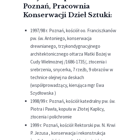
Poznań
, Pracownia
Konserwacji Dzieł Sztuki:
1997/98 r. Poznań, kościół oo. Franciszkanów
pw. św. Antoniego, konserwacja
drewnianego, trzykondygnacyjnego
architektonicznego ołtarza Matki Bożej w
Cudy Wielmożnej /1686-1735/, złocenia i
srebrzenia, snycerka, 7 rzeźb, 9 obrazów w
technice olejnej na deskach
(współprowadzący, kierująca mgr Ewa
Szydłowska )
1998/99 r. Poznań, kościół katedralny pw. św.
Piotra i Pawła, kopuła w Złotej Kaplicy,
złocenia i polichromie
1999 r. Poznań, kościół Rektorski pw. N. Krwi
P. Jezusa , konserwacja i rekonstrukcja