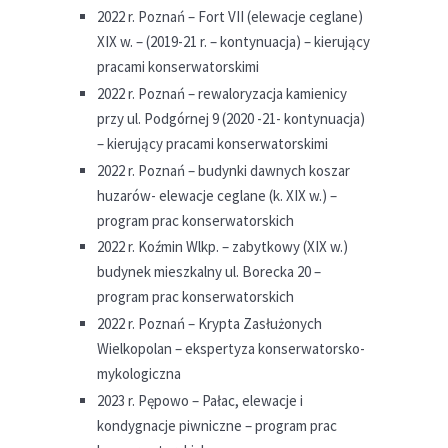
2022 r. Poznań – Fort VII (elewacje ceglane)
XIX w. – (2019-21 r. – kontynuacja) – kierujący
pracami konserwatorskimi
2022 r. Poznań – rewaloryzacja kamienicy
przy ul. Podgórnej 9 (2020 -21- kontynuacja)
– kierujący pracami konserwatorskimi
2022 r. Poznań – budynki dawnych koszar
huzarów- elewacje ceglane (k. XIX w.) –
program prac konserwatorskich
2022 r. Koźmin Wlkp. – zabytkowy (XIX w.)
budynek mieszkalny ul. Borecka 20 –
program prac konserwatorskich
2022 r. Poznań – Krypta Zasłużonych
Wielkopolan – ekspertyza konserwatorsko-
mykologiczna
2023 r. Pępowo – Pałac, elewacje i
kondygnacje piwniczne – program prac