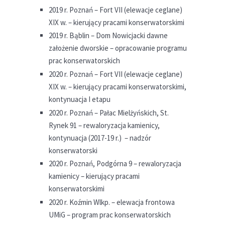
2019 r. Poznań – Fort VII (elewacje ceglane)
XIX w. – kierujący pracami konserwatorskimi
2019 r. Bąblin – Dom Nowicjacki dawne
założenie dworskie – opracowanie programu
prac konserwatorskich
2020 r. Poznań – Fort VII (elewacje ceglane)
XIX w. – kierujący pracami konserwatorskimi,
kontynuacja I etapu
2020 r. Poznań – Pałac Mielżyńskich, St.
Rynek 91 – rewaloryzacja kamienicy,
kontynuacja (2017-19 r.) – nadzór
konserwatorski
2020 r. Poznań, Podgórna 9 – rewaloryzacja
kamienicy – kierujący pracami
konserwatorskimi
2020 r. Koźmin Wlkp. – elewacja frontowa
UMiG – program prac konserwatorskich