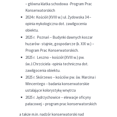
– główna klatka schodowa -Program Prac
Konserwatorskich
2024 r. Kościół (XVIII w.) ul. Żydowska 34 –
opinia mykologiczna dot. zawilgocenia
obiektu.
2025 r. Poznań – Budynki dawnych koszar
huzarów- stajnie, gospodarcze (k. XIX w.) –
Program Prac Konserwatorskich.
2025 r. Leszno – kościół (XVIII w.) pw.
św.J.Chrzciciela -opinia techniczna dot.
zawilgocenia obiektu.
2025 r. Skórzewo – kościów pw. św. Marcina i
Wincentego – badania konserwatorskie
ustalające kolorystykę wnętrza
2025 r. Jędrzychowice – elewacje oficyny
pałacowej – program prac konserwatorskich
a także m.in. nadzór konserwatorski nad