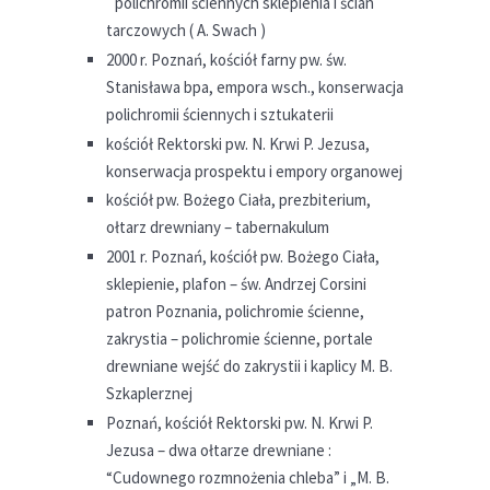
`polichromii ściennych sklepienia i ścian
tarczowych ( A. Swach )
2000 r. Poznań, kościół farny pw. św.
Stanisława bpa, empora wsch., konserwacja
polichromii ściennych i sztukaterii
kościół Rektorski pw. N. Krwi P. Jezusa,
konserwacja prospektu i empory organowej
kościół pw. Bożego Ciała, prezbiterium,
ołtarz drewniany – tabernakulum
2001 r. Poznań, kościół pw. Bożego Ciała,
sklepienie, plafon – św. Andrzej Corsini
patron Poznania, polichromie ścienne,
zakrystia – polichromie ścienne, portale
drewniane wejść do zakrystii i kaplicy M. B.
Szkaplerznej
Poznań, kościół Rektorski pw. N. Krwi P.
Jezusa – dwa ołtarze drewniane :
“Cudownego rozmnożenia chleba” i „M. B.