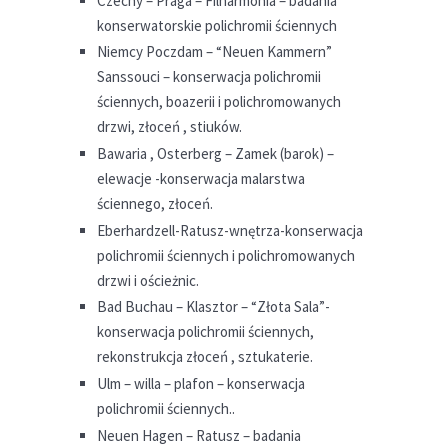
Czechy – Praga – Filharmonia – badania
konserwatorskie polichromii ściennych
Niemcy Poczdam – “Neuen Kammern”
Sanssouci – konserwacja polichromii
ściennych, boazerii i polichromowanych
drzwi, złoceń , stiuków.
Bawaria , Osterberg – Zamek (barok) –
elewacje -konserwacja malarstwa
ściennego, złoceń.
Eberhardzell-Ratusz-wnętrza-konserwacja
polichromii ściennych i polichromowanych
drzwi i ościeżnic.
Bad Buchau – Klasztor – “Złota Sala”-
konserwacja polichromii ściennych,
rekonstrukcja złoceń , sztukaterie.
Ulm – willa – plafon – konserwacja
polichromii ściennych..
Neuen Hagen – Ratusz – badania