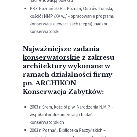
nad renowacją obiektu
PKZ Poznań 2003 r. Poznań, Ostrów Tumski,
kościół NMP /XV w./ – opracowanie programu
konserwacji elewacji zach.(cegła), nadzór
konserwatorski
Najważniejsze
zadania
konserwatorskie
z zakresu
architektury wykonane w
ramach działalności firmy
pn. ARCHIKON
Konserwacja Zabytków:
2003 r. Śrem, kościół p.w. Narodzenia N.M.P. –
współautor dokumentacji i badań
konserwatorskich
2003 r. Poznań, Biblioteka Raczyńskich –