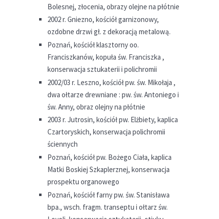
Bolesnej, złocenia, obrazy olejne na płótnie
2002 r. Gniezno, kościół garnizonowy,
ozdobne drzwi gł. z dekoracją metalową.
Poznań, kościół klasztorny oo.
Franciszkanów, kopuła św. Franciszka ,
konserwacja sztukaterii i polichromii
2002/03 r. Leszno, kościół pw. św. Mikołaja ,
dwa ołtarze drewniane : pw. św. Antoniego i
św. Anny, obraz olejny na płótnie
2003 r. Jutrosin, kościół pw. Elżbiety, kaplica
Czartoryskich, konserwacja polichromii
ściennych
Poznań, kościół pw. Bożego Ciała, kaplica
Matki Boskiej Szkaplerznej, konserwacja
prospektu organowego
Poznań, kościół farny pw. św. Stanisława
bpa., wsch. fragm. transeptu i ołtarz św.